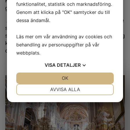
Kulturdepartementet. Rapporten som sendes inn
funktionalitet, statistik och marknadsföring.
gir oversikt over kirkelige kulturverdier
Genom att klicka på "OK" samtycker du till
dessa ändamål.
Arbeid med kirkelig kulturarv er vernet ved lov, noe
som bidrar til at det er bestemte handlingsregler
som må følges. Arbeid med vedlikehold av kirker og
Läs mer om vår användning av cookies och
kirkegårder er finansiert av kirkeantikvarerstatning
behandling av personuppgifter på vår
og må derfor følge disse ordensregler.
webbplats.
VISA
DETALJER
JA
NEJ
OK
JA
NEJ
NÖDVÄNDIG
INSTÄLLNINGAR
AVVISA ALLA
JA
NEJ
JA
NEJ
MARKNADSFÖRING
STATISTIK