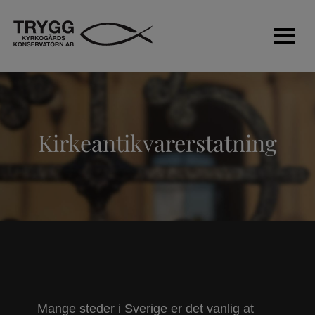
Vegger
Kirkeantikvarerstatning
Gravminnesikkerhet
Kirkegårdsbelysning
Kontraktarbeid
Stein og skulptur
Mange steder i Sverige er det vanlig at
Om oss