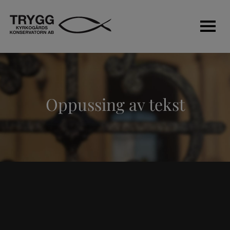
Vegger
Oppussing av tekst
Gravminnesikkerhet
Kirkegårdsbelysning
Kontraktarbeid
Stein og skulptur
Om oss