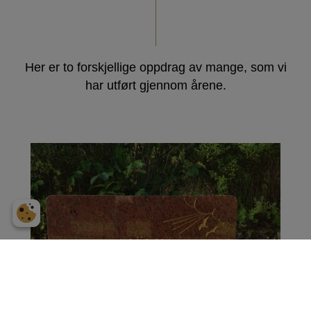
Her er to forskjellige oppdrag av mange, som vi
har utført gjennom årene.