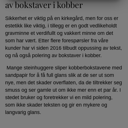
av bokstaver i kobber
MARKNADSFÖRING
STATISTIK
Sikkerhet er viktig på en kirkegård, men for oss er
estetikk like viktig, i tillegg er en godt vedlikeholdt
gravminne et verdifullt og vakkert minne om det
som har vært. Etter flere forespørsler fra våre
kunder har vi siden 2016 tilbudt oppussing av tekst,
og nå også polering av bokstaver i kobber.
Mange steinhuggere sliper kobberbokstavene med
sandpapir for å få full glans slik at de ser ut som
nye, men det skader overflaten, da de tiltrekker seg
smuss og ser gamle ut om ikke mer enn et par år. I
stedet bruker og foretrekker vi en mild polering,
som ikke skader teksten og gir en mykere og
langvarig glans.