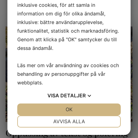
inklusive cookies, för att samla in
information om dig för olika ändamål,
inklusive: bättre användarupplevelse,
funktionalitet, statistik och marknadsföring.
Genom att klicka på "OK" samtycker du till
dessa ändamål.
Läs mer om vår användning av cookies och
behandling av personuppgifter på vår
webbplats.
VISA
DETALJER
JA
NEJ
OK
JA
NEJ
NÖDVÄNDIG
INSTÄLLNINGAR
AVVISA ALLA
Oppussing av tekst og polering
JA
NEJ
JA
NEJ